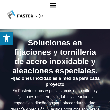
Sobre nosotros
Abrir barra de herramientas
Soluciones en
fijaciones y tornillería
de acero inoxidable y
aleaciones especiales.
Fijaciones inoxidables a medida para cada
proyecto
En Fasterinox nos especializamos en tornillería y
fijaciones de acero inoxidable y aleaciones
especiales, diseñadas para ofrecer durabilidad,
garantía y precisión. Nuestros productos son desde