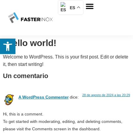
ES
Sobre nosotros
Abrir barra de herramientas
Hello world!
Welcome to WordPress. This is your first post. Edit or delete
it, then start writing!
Un comentario
28 de agosto de 2024 a las 20:29
A WordPress Commenter
dice:
Hi, this is a comment.
To get started with moderating, editing, and deleting comments,
please visit the Comments screen in the dashboard.